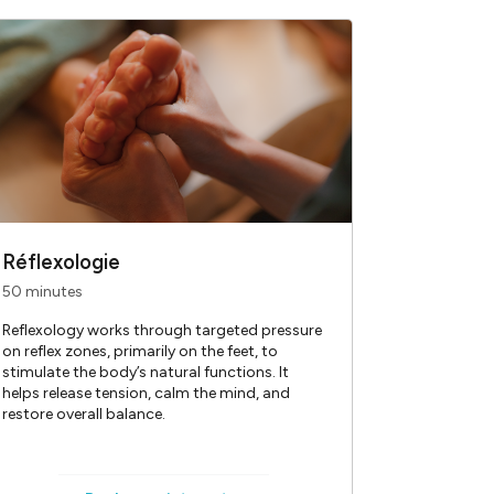
paquis.ch/
 équipe de
e en 1993, regroupe
appliqués en accord
et accessibles au plus
Réflexologie
50 minutes
Reflexology works through targeted pressure
on reflex zones, primarily on the feet, to
stimulate the body’s natural functions. It
helps release tension, calm the mind, and
restore overall balance.