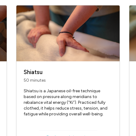
uvent être commandés sur notre site:
www.massagesbainsdes
 un endroit de détente au cœur de Genève, au sein duquel une
us propose des massages 365 jours par an! L'association, créé
euses et masseurs indépendant·e·s et diplômé·e·s. Nos tarifs, 
s usagers des Bains des Pâquis (AUBP), demeurent raisonnables 
Shiatsu
50 minutes
Shiatsu is a Japanese oil-free technique
based on pressure along meridians to
rebalance vital energy (“Ki”). Practiced fully
clothed, it helps reduce stress, tension, and
fatigue while providing overall well-being.