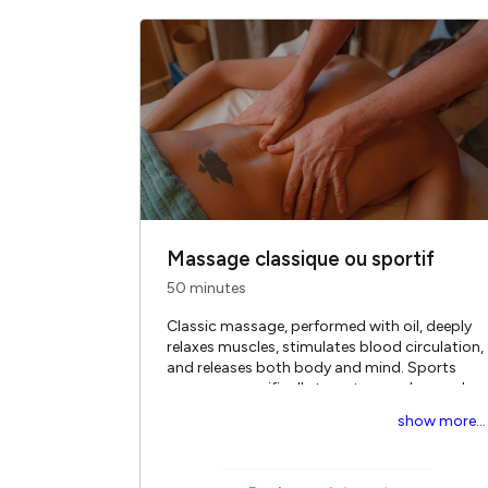
Des
bons-cadeaux
pe
commander-un-bon
Les Bains des Pâquis:
professionnel·le·s vo
une quinzaine de mass
avec l'association de
grand nombre.
Massage classique ou sportif
50 minutes
Classic massage, performed with oil, deeply
relaxes muscles, stimulates blood circulation,
and releases both body and mind. Sports
massage specifically targets muscles used
during physical activity to facilitate recovery
show more...
and prevent tension. Each session is based
on technical movements and a personalized
approach.