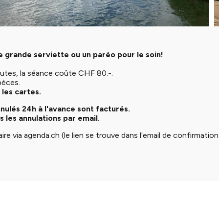
 grande serviette ou un paréo pour le soin!
utes, la séance coûte CHF 80.-.
pèces.
les cartes.
ulés 24h à l'avance sont facturés.
 les annulations par email.
aire via agenda.ch (le lien se trouve dans l'email de confirmatio
tre permanence téléphonique les lundis, mercredis et vendredis
 un message sur notre répondeur au moins 24h à l'avance.
nuler votre massage si vous êtes malade. Vous pouvez toutef
e le rendez-vous ne vous soit pas facturé.
e pour un massage classique, n'hésitez pas à vérifier s’il reste des
u
ou de
réflexologie
. .