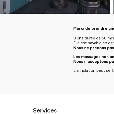
Merci de prendre une
D’une durée de 50 min
Elle est payable en es
Nous ne prenons pas 
Les massages non ann
Nous n'acceptons pas
L’annulation peut se f
vous), en appelant no
41 34, ou en laissant
Nous vous prions d'an
à votre place, afin qu
S'il n'y a plus de plac
une séance de
shiats
Services