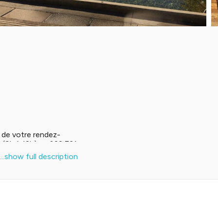
n de votre rendez-
 (9h à 12h) au 022 731
...show full description
ois envoyer quelqu'un
 disponibilités pour